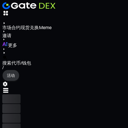
市场
合约
现货
兑换
Meme
邀请
更多
搜索代币/钱包
/
活动