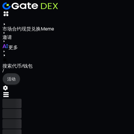
市场
合约
现货
兑换
Meme
邀请
更多
搜索代币/钱包
/
活动