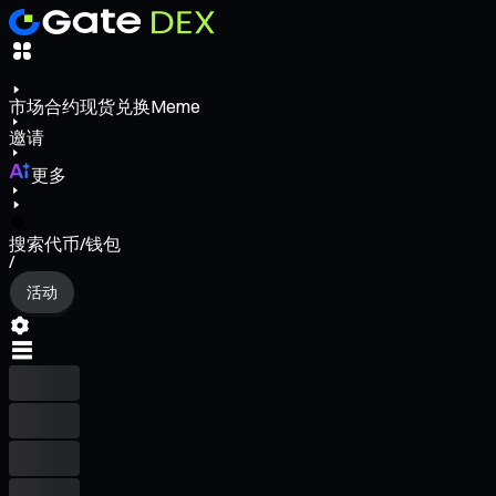
市场
合约
现货
兑换
Meme
邀请
更多
搜索代币/钱包
/
活动