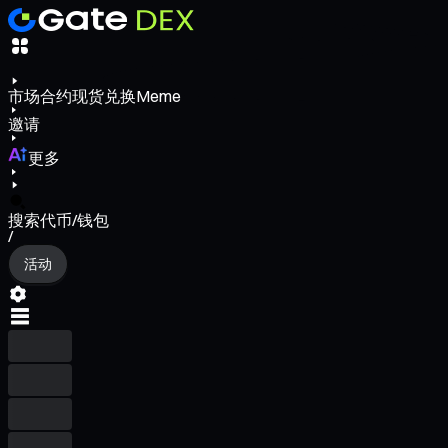
市场
合约
现货
兑换
Meme
邀请
更多
搜索代币/钱包
/
活动