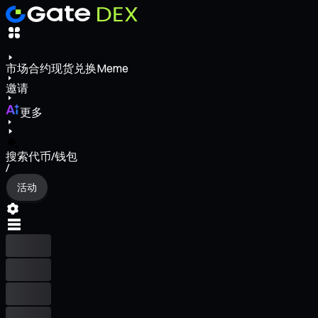
市场
合约
现货
兑换
Meme
邀请
更多
搜索代币/钱包
/
活动