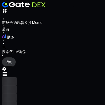
市场
合约
现货
兑换
Meme
邀请
更多
搜索代币/钱包
/
活动