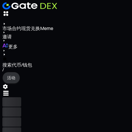
市场
合约
现货
兑换
Meme
邀请
更多
搜索代币/钱包
/
活动