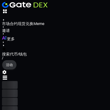
市场
合约
现货
兑换
Meme
邀请
更多
搜索代币/钱包
/
活动