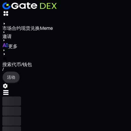
市场
合约
现货
兑换
Meme
邀请
更多
搜索代币/钱包
/
活动