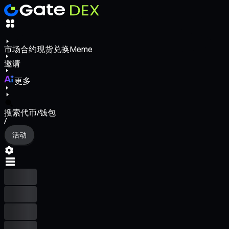
市场
合约
现货
兑换
Meme
邀请
更多
搜索代币/钱包
/
活动