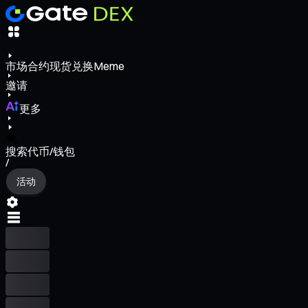
市场
合约
现货
兑换
Meme
邀请
更多
搜索代币/钱包
/
活动