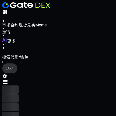
市场
合约
现货
兑换
Meme
邀请
更多
搜索代币/钱包
/
活动