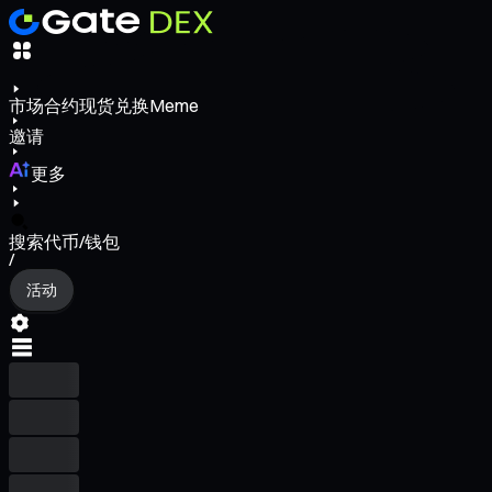
市场
合约
现货
兑换
Meme
邀请
更多
搜索代币/钱包
/
活动