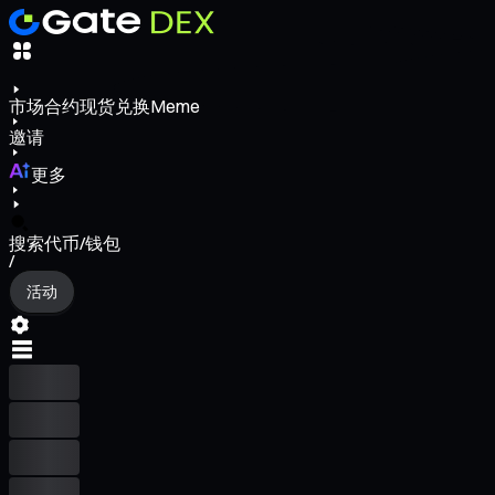
市场
合约
现货
兑换
Meme
邀请
更多
搜索代币/钱包
/
活动