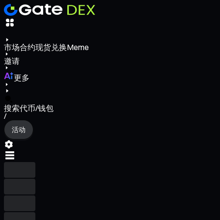
市场
合约
现货
兑换
Meme
邀请
更多
搜索代币/钱包
/
活动