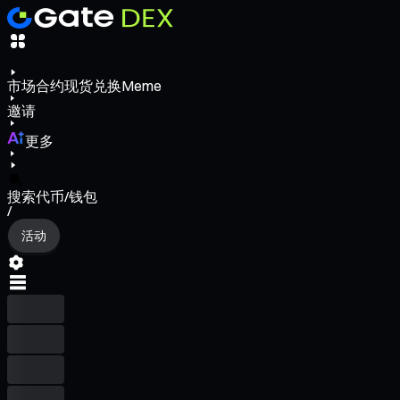
市场
合约
现货
兑换
Meme
邀请
更多
搜索代币/钱包
/
活动