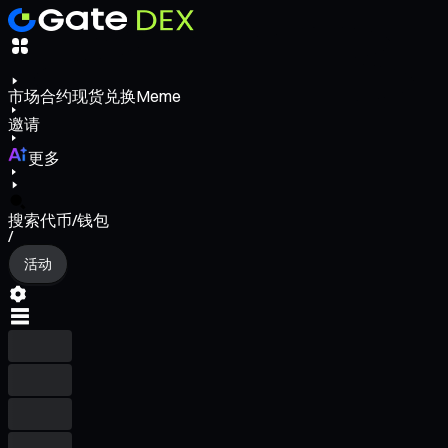
市场
合约
现货
兑换
Meme
邀请
更多
搜索代币/钱包
/
活动