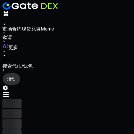
市场
合约
现货
兑换
Meme
邀请
更多
搜索代币/钱包
/
活动