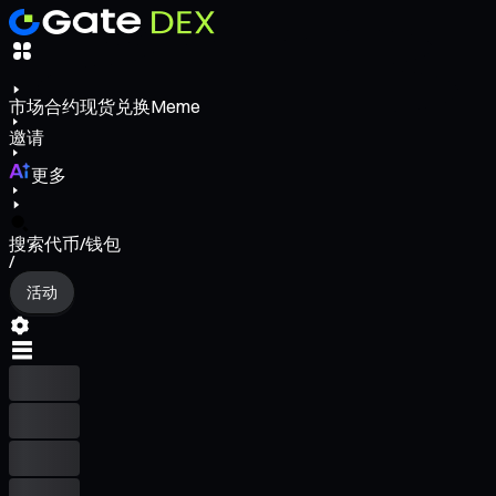
市场
合约
现货
兑换
Meme
邀请
更多
搜索代币/钱包
/
活动