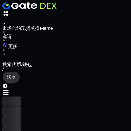
市场
合约
现货
兑换
Meme
邀请
更多
搜索代币/钱包
/
活动