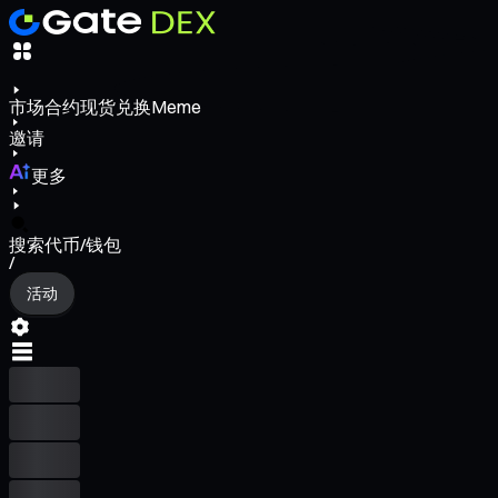
市场
合约
现货
兑换
Meme
邀请
更多
搜索代币/钱包
/
活动