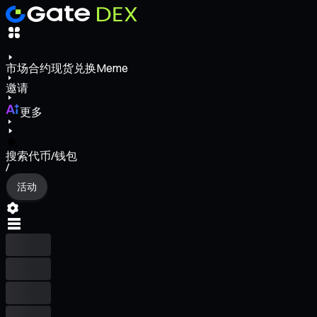
市场
合约
现货
兑换
Meme
邀请
更多
搜索代币/钱包
/
活动