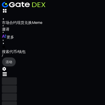
市场
合约
现货
兑换
Meme
邀请
更多
搜索代币/钱包
/
活动