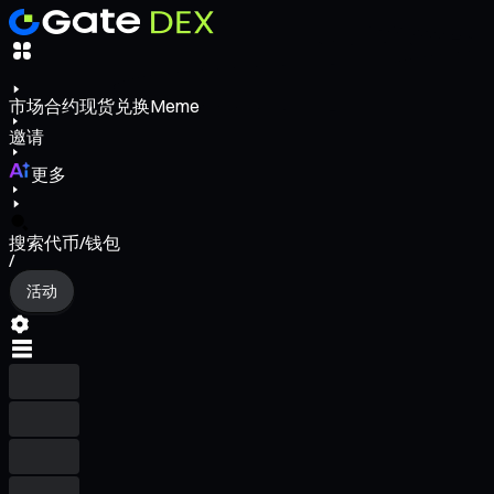
市场
合约
现货
兑换
Meme
邀请
更多
搜索代币/钱包
/
活动