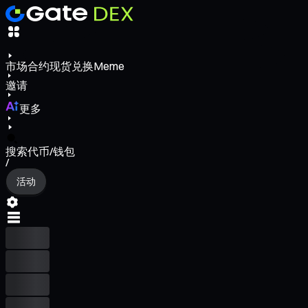
市场
合约
现货
兑换
Meme
邀请
更多
搜索代币/钱包
/
活动