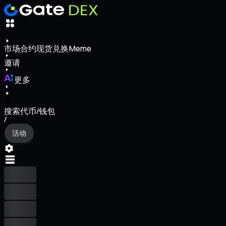
市场
合约
现货
兑换
Meme
邀请
更多
搜索代币/钱包
/
活动