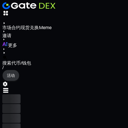
市场
合约
现货
兑换
Meme
邀请
更多
搜索代币/钱包
/
活动