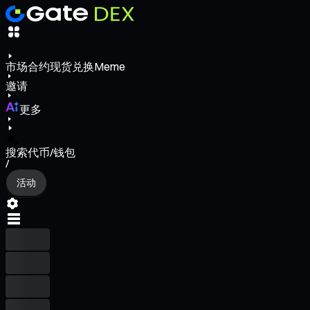
市场
合约
现货
兑换
Meme
邀请
更多
搜索代币/钱包
/
活动