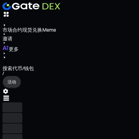
市场
合约
现货
兑换
Meme
邀请
更多
搜索代币/钱包
/
活动