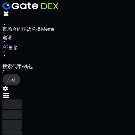
市场
合约
现货
兑换
Meme
邀请
更多
搜索代币/钱包
/
活动