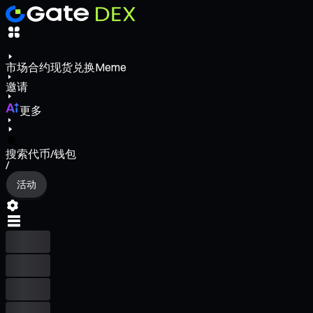
市场
合约
现货
兑换
Meme
邀请
更多
搜索代币/钱包
/
活动