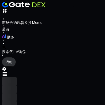
市场
合约
现货
兑换
Meme
邀请
更多
搜索代币/钱包
/
活动