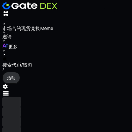
市场
合约
现货
兑换
Meme
邀请
更多
搜索代币/钱包
/
活动