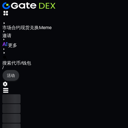
市场
合约
现货
兑换
Meme
邀请
更多
搜索代币/钱包
/
活动