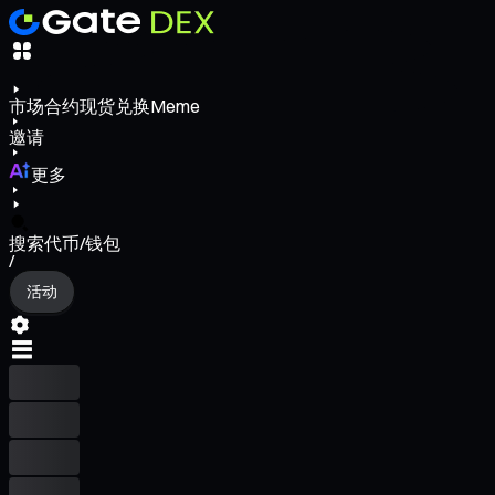
市场
合约
现货
兑换
Meme
邀请
更多
搜索代币/钱包
/
活动