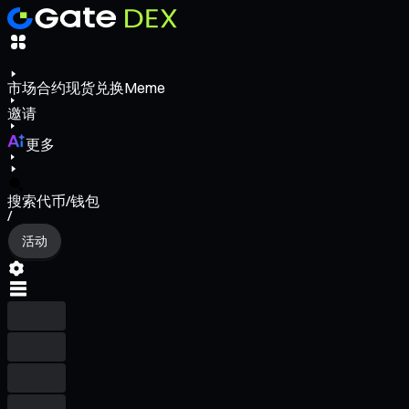
市场
合约
现货
兑换
Meme
邀请
更多
搜索代币/钱包
/
活动