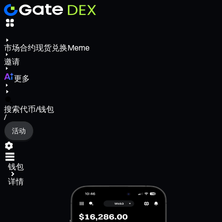
市场
合约
现货
兑换
Meme
邀请
更多
搜索代币/钱包
/
活动
钱包
详情