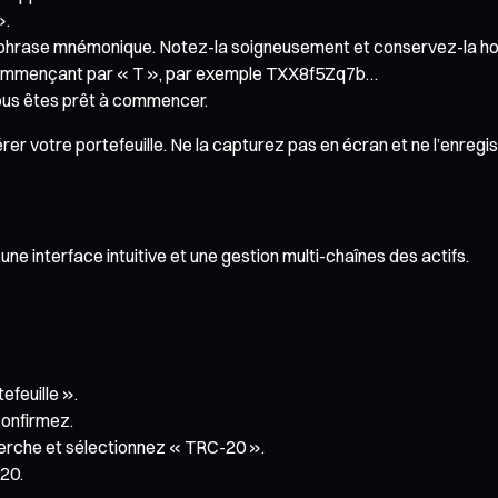
».
 phrase mnémonique. Notez-la soigneusement et conservez-la hor
e commençant par « T », par exemple TXX8f5Zq7b…
vous êtes prêt à commencer.
r votre portefeuille. Ne la capturez pas en écran et ne l’enregist
 interface intuitive et une gestion multi-chaînes des actifs.
efeuille ».
onfirmez.
herche et sélectionnez « TRC-20 ».
20.