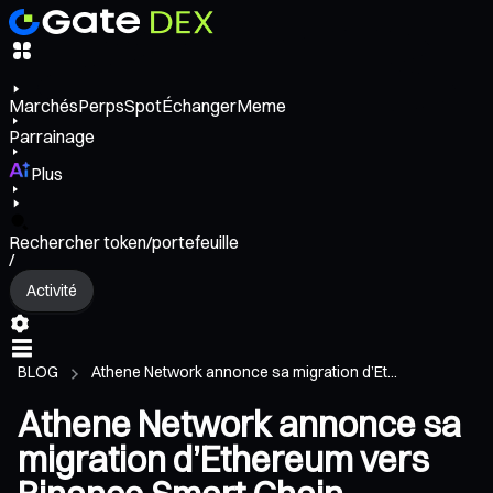
Marchés
Perps
Spot
Échanger
Meme
Parrainage
Plus
Rechercher token/portefeuille
/
Activité
BLOG
Athene Network annonce sa migration d’Et...
Athene Network annonce sa
migration d’Ethereum vers