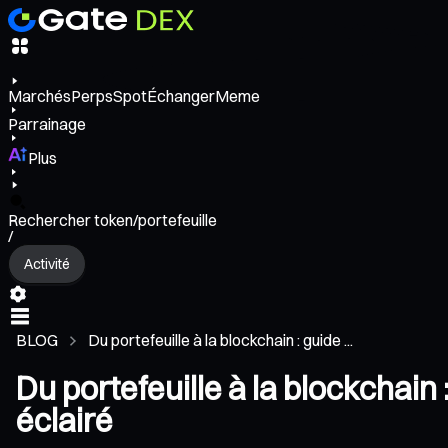
Marchés
Perps
Spot
Échanger
Meme
Parrainage
Plus
Rechercher token/portefeuille
/
Activité
BLOG
Du portefeuille à la blockchain : guide ...
Du portefeuille à la blockchain
éclairé