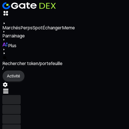
Marchés
Perps
Spot
Échanger
Meme
Parrainage
Plus
Rechercher token/portefeuille
/
Activité