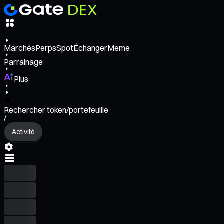
Marchés
Perps
Spot
Échanger
Meme
Parrainage
Plus
Rechercher token/portefeuille
/
Activité