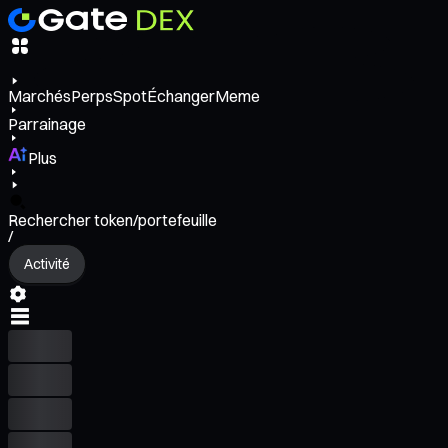
Marchés
Perps
Spot
Échanger
Meme
Parrainage
Plus
Rechercher token/portefeuille
/
Activité