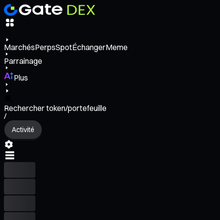
Marchés
Perps
Spot
Échanger
Meme
Parrainage
Plus
Rechercher token/portefeuille
/
Activité