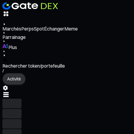
Marchés
Perps
Spot
Échanger
Meme
Parrainage
Plus
Rechercher token/portefeuille
/
Activité