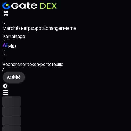
Marchés
Perps
Spot
Échanger
Meme
Parrainage
Plus
Rechercher token/portefeuille
/
Activité