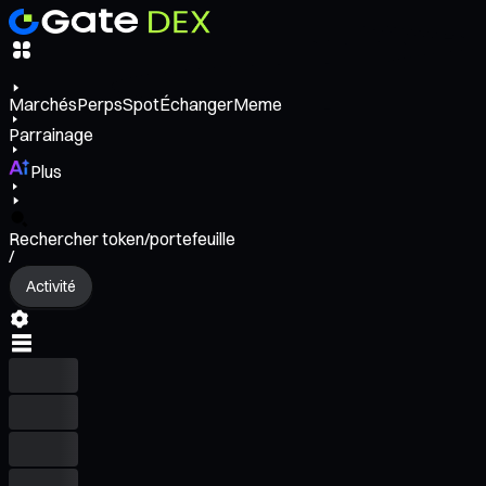
Marchés
Perps
Spot
Échanger
Meme
Parrainage
Plus
Rechercher token/portefeuille
/
Activité