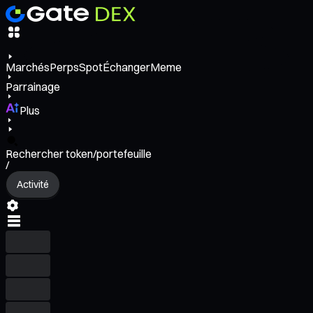
Marchés
Perps
Spot
Échanger
Meme
Parrainage
Plus
Rechercher token/portefeuille
/
Activité