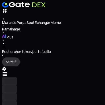
Marchés
Perps
Spot
Échanger
Meme
Parrainage
Plus
Rechercher token/portefeuille
/
Activité