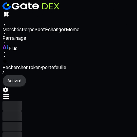
Marchés
Perps
Spot
Échanger
Meme
Parrainage
Plus
Rechercher token/portefeuille
/
Activité